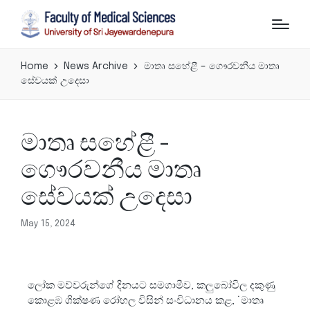
Home
News Archive
මාතෘ සහේළී – ගෞරවනීය මාතෘ
සේවයක් උදෙසා
මාතෘ සහේළී –
ගෞරවනීය මාතෘ
සේවයක් උදෙසා
May 15, 2024
ලෝක මව්වරුන්ගේ දිනයට සමගාමීව, කලුබෝවිල දකුණු
කොළඹ ශික්ෂණ රෝහල විසින් සංවිධානය කළ, ˙මාතෘ