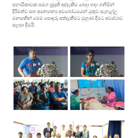
සහායිකාවක සමග ප්‍රසූති අද්දැකීම බෙදා හදා ගනිමින්
දිරිමත්ව සහ අන්‍යොන්‍ය අවබෝධයෙන් යුතුව සැහැල්ලු
මනසකින් මෙම සොඳුරු අත්දැකීමට මුහුණ දීමට අවස්ථාව
සලසා දීමයි.