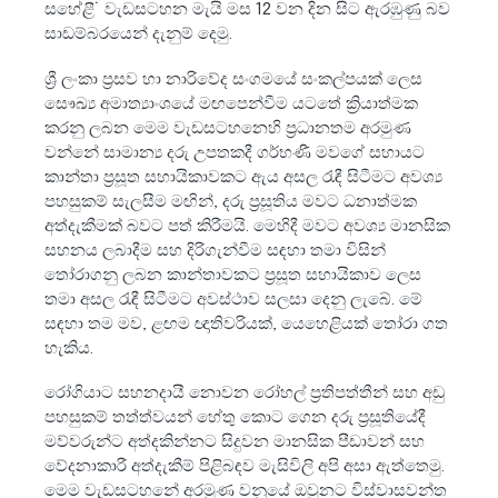
සහේළී˙ වැඩසටහන මැයි මස 12 වන දින සිට ඇරඹුණු බව
සාඩම්බරයෙන් දැනුම් දෙමු.
ශ්‍රී ලංකා ප්‍රසව හා නාරිවේද සංගමයේ සංකල්පයක් ලෙස
සෞඛ්‍ය අමාත්‍යාංශයේ මඟපෙන්වීම යටතේ ක්‍රියාත්මක
කරනු ලබන මෙම වැඩසටහනෙහි ප්‍රධානතම අරමුණ
වන්නේ සාමාන්‍ය දරු උපතකදී ගර්භණී මවගේ සහායට
කාන්තා ප්‍රසූත සහායිකාවකට ඇය අසල රැඳී සිටීමට අවශ්‍ය
පහසුකම් සැලසීම මඟින්, දරු ප්‍රසූතිය මවට ධනාත්මක
අත්දැකීමක් බවට පත් කිරීමයි. මෙහිදී මවට අවශ්‍ය මානසික
සහනය ලබාදීම සහ දිරිගැන්වීම සඳහා තමා විසින්
තෝරාගනු ලබන කාන්තාවකට ප්‍රසූත සහායිකාව ලෙස
තමා අසල රැඳී සිටීමට අවස්ථාව සලසා දෙනු ලැබේ. මේ
සඳහා තම මව, ළඟම ඥාතිවරියක්, යෙහෙළියක් තෝරා ගත
හැකිය.
රෝගියාට සහනදායී නොවන රෝහල් ප්‍රතිපත්තීන් සහ අඩු
පහසුකම් තත්ත්වයන් හේතු කොට ගෙන දරු ප්‍රසූතියේදී
මව්වරුන්ට අත්දකින්නට සිදුවන මානසික පීඩාවන් සහ
වේදනාකාරී අත්දැකීම් පිළිබඳව මැසිවිලි අපි අසා ඇත්තෙමු.
මෙම වැඩසටහනේ අරමුණ වනුයේ ඔවුනට විස්වාසවන්ත